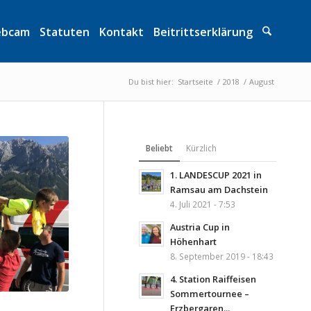
bcam
Statuten
Kontakt
Beitrittserklärung
Du bist hier:
Startseite
/
2018
/
August
Beliebt
Kürzlich
1. LANDESCUP 2021 in
Ramsau am Dachstein
4. Juli 2021 - 7:53
Austria Cup in
Höhenhart
8. September 2019 - 18:43
4. Station Raiffeisen
Sommertournee –
Erzbergaren...