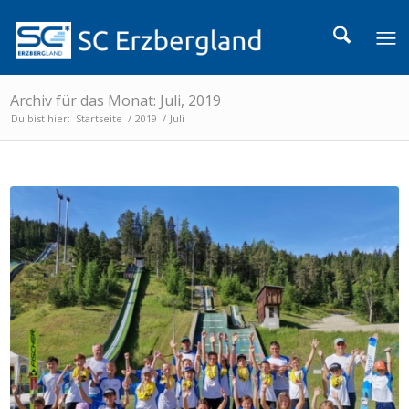
Archiv für das Monat: Juli, 2019
Du bist hier:
Startseite
/
2019
/
Juli