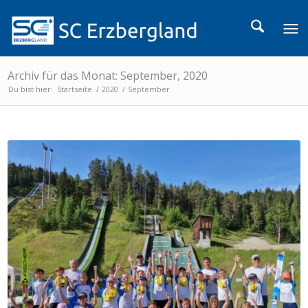
Archiv für das Monat: September, 2020
Du bist hier:
Startseite
/
2020
/
September