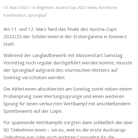
/
13. März 2023
in
Allgemein
,
Austria Cup 2023
,
News
,
Nordische
Kombination
,
Sprunglauf
Am 11. und 12. März fand das Finale des Austria-Cups
2022/23 der Schüler:innen in der Erzbergarena in Eisenerz
statt.
Während der Langlaufbewerb mit Massenstart Samstag
Vormittag noch regulär durchgeführt werden konnte, musste
der Sprunglauf aufgrund des stürmischen Wetters auf
Sonntag verschoben werden.
Die Athlet:innen absolvierten am Sonntag somit neben einem
Probesprung zwei Wertungssprünge und einen weiteren
Sprung für einen verkürzten Wettkampf mit anschließendem
Sprintbewerb auf der Loipe.
Für spannende Wettkämpfe sorgten dann schließlich die über
90 Teilnehmer:innen – sei es, weil es die erste Austriacup-
Teilnahme war oder noch wichtige Cuppunkte für die