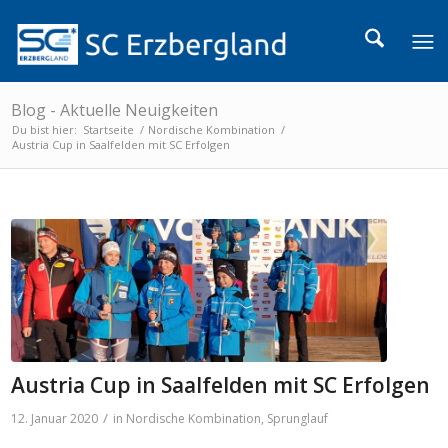
Blog - Aktuelle Neuigkeiten
Du bist hier:
Startseite
/
Nordische Kombination
/
Austria Cup in Saalfelden mit SC Erfolgen
Austria Cup in Saalfelden mit SC Erfolgen
/
12. Januar 2020
in
Nordische Kombination
,
Sprunglauf