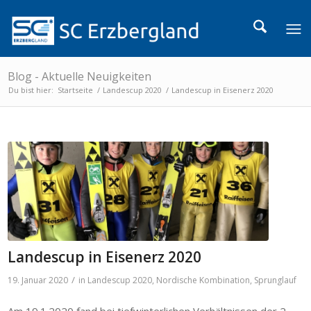
Blog - Aktuelle Neuigkeiten
Du bist hier:
Startseite
/
Landescup 2020
/
Landescup in Eisenerz 2020
Landescup in Eisenerz 2020
/
19. Januar 2020
in
Landescup 2020
,
Nordische Kombination
,
Sprunglauf