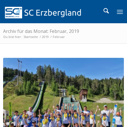
Archiv für das Monat: Februar, 2019
Du bist hier:
Startseite
/
2019
/
Februar