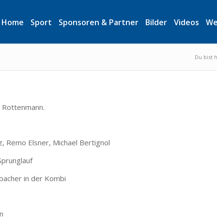
Home
Sport
Sponsoren & Partner
Bilder
Videos
We
Du bist h
n Rottenmann.
tz, Remo Elsner, Michael Bertignol
Sprunglauf
lbacher in der Kombi
en