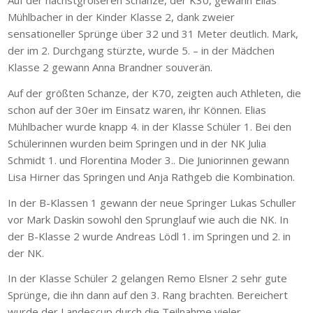
Auf der nächstgrößeren Schanze, der K30, gewann Elias
Mühlbacher in der Kinder Klasse 2, dank zweier
sensationeller Sprünge über 32 und 31 Meter deutlich. Mark,
der im 2. Durchgang stürzte, wurde 5. – in der Mädchen
Klasse 2 gewann Anna Brandner souverän.
Auf der größten Schanze, der K70, zeigten auch Athleten, die
schon auf der 30er im Einsatz waren, ihr Können. Elias
Mühlbacher wurde knapp 4. in der Klasse Schüler 1. Bei den
Schülerinnen wurden beim Springen und in der NK Julia
Schmidt 1. und Florentina Moder 3.. Die Juniorinnen gewann
Lisa Hirner das Springen und Anja Rathgeb die Kombination.
In der B-Klassen 1 gewann der neue Springer Lukas Schuller
vor Mark Daskin sowohl den Sprunglauf wie auch die NK. In
der B-Klasse 2 wurde Andreas Lödl 1. im Springen und 2. in
der NK.
In der Klasse Schüler 2 gelangen Remo Elsner 2 sehr gute
Sprünge, die ihn dann auf den 3. Rang brachten. Bereichert
wurde der Landescup durch die Teilnahme vieler