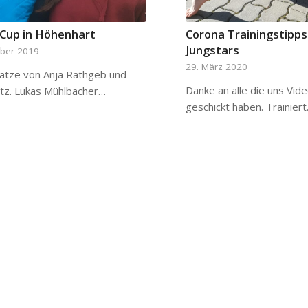
 Cup in Höhenhart
Corona Trainingstipps
Jungstars
mber 2019
29. März 2020
lätze von Anja Rathgeb und
Danke an alle die uns Vid
etz. Lukas Mühlbacher…
geschickt haben. Trainier