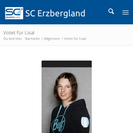
Votet für Lisa!
Du bist hier:
Startseite
/
Allgemein
/
Votet für Lisa!