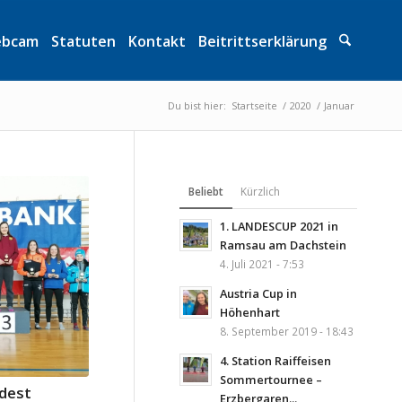
bcam
Statuten
Kontakt
Beitrittserklärung
Du bist hier:
Startseite
/
2020
/
Januar
Beliebt
Kürzlich
1. LANDESCUP 2021 in
Ramsau am Dachstein
4. Juli 2021 - 7:53
Austria Cup in
Höhenhart
8. September 2019 - 18:43
4. Station Raiffeisen
Sommertournee –
dest
Erzbergaren...