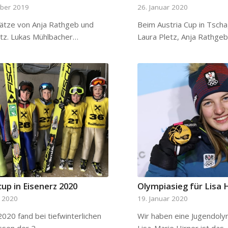
mber 2019
26. Januar 2020
lätze von Anja Rathgeb und
Beim Austria Cup in Tsch
etz. Lukas Mühlbacher…
Laura Pletz, Anja Rathge
up in Eisenerz 2020
Olympiasieg für Lisa 
r 2020
19. Januar 2020
020 fand bei tiefwinterlichen
Wir haben eine Jugendoly