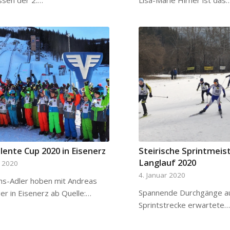
ssen der 2.…
Lisa-Marie Hirner ist das
lente Cup 2020 in Eisenerz
Steirische Sprintmeis
Langlauf 2020
r 2020
4. Januar 2020
s-Adler hoben mit Andreas
Spannende Durchgänge au
er in Eisenerz ab Quelle:…
Sprintstrecke erwartete…