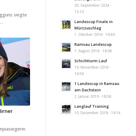
30. September 2024 -
13:10
agguns siegte
Landescup Finale in
b…
Mürzzuschlag
1. Oktober 2018 - 16:49
Ramsau Landescup
1. August 2018 - 18:08
Schichtturm Lauf
19. November 2018 -
16:56
1 Landescup in Ramsau
am Dachstein
2. Januar 2019 - 18:58
Langlauf Training
Hirner
10. Dezember 2018 - 19:14
mpiasiegerin.